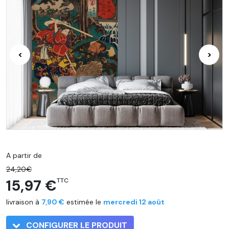
<
>
A partir de
24,20€
15,97 €
TTC
livraison à
7,90 €
estimée le
mercredi 12 août
CONFIGURER LE PRODUIT