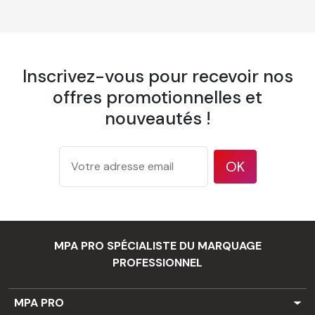
comporte :
1 cutter
1 éponge
Inscrivez-vous pour recevoir nos
1 spatule à maroufler
offres promotionnelles et
1 pulvérisateur
nouveautés !
1 brosse à tapisser
OK
Papier Peint Mural Pré-encollé Sans
PVC personnalisé
MPA PRO SPÉCIALISTE DU MARQUAGE
PROFESSIONNEL
Largeur d'un lé
600 mm
pose bord
Recouvrement
MPA PRO
à bord