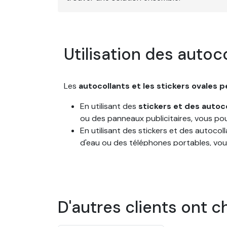
Utilisation des autoc
Les
autocollants et les stickers ovales 
En utilisant des
stickers et des autoc
ou des panneaux publicitaires, vous pou
En utilisant des stickers et des autoco
d'eau ou des téléphones portables, vous 
Les panneaux de signalisation personnal
de transmettre des messages clairs et 
Questions courantes 
D'autres clients ont c
personnalisés en form