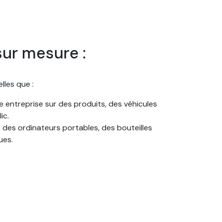
sur mesure :
lles que :
e entreprise sur des produits, des véhicules
ic.
e des ordinateurs portables, des bouteilles
ues.
collants ovales personnalisés, ce qui permet
tocollants