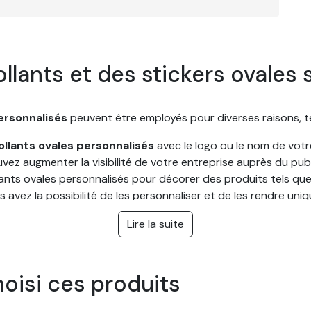
ollants et des stickers ovales 
personnalisés
peuvent être employés pour diverses raisons, te
ollants ovales personnalisés
avec le logo ou le nom de votr
vez augmenter la visibilité de votre entreprise auprès du publ
llants ovales personnalisés pour décorer des produits tels qu
avez la possibilité de les personnaliser et de les rendre uniq
isés peuvent être créés en utilisant des stickers et des auto
Lire la suite
efficaces.
concernant les stickers et au
hoisi ces produits
e d'ovale :