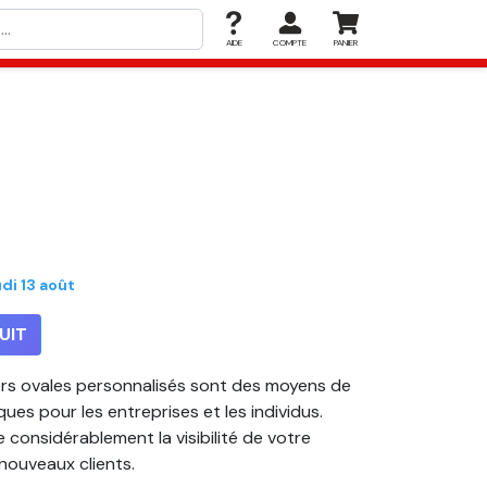
AIDE
COMPTE
PANIER
udi 13 août
UIT
kers ovales personnalisés sont des moyens de
ues pour les entreprises et les individus.
 considérablement la visibilité de votre
 nouveaux clients.