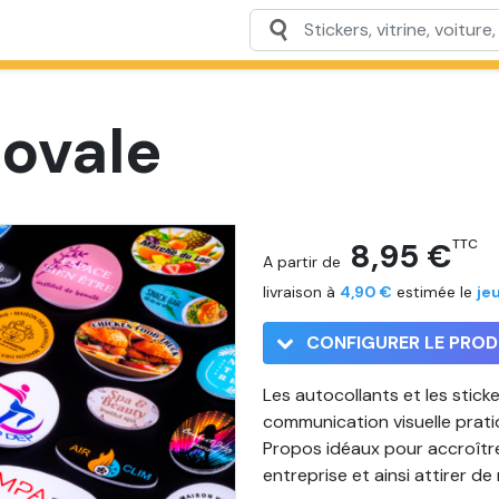
 ovale
8,95 €
TTC
A partir de
livraison à
4,90 €
estimée le
je
CONFIGURER LE PROD
Les autocollants et les stic
communication visuelle pratiq
Propos idéaux pour accroître
entreprise et ainsi attirer de