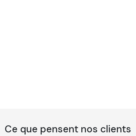
et autocollants ovales personnalis
és ovales
ont une durée de vie qui varie en fonction de leur q
collants et stickers ovales personnalisés de haute qualité p
r aisément les stickers et autocol
t les stickers et autocollants ovales personnalisés, à condition 
naliser les autocollants et les sti
Ce que pensent nos clients
s peuvent être personnalisés avec des designs, des textes et d