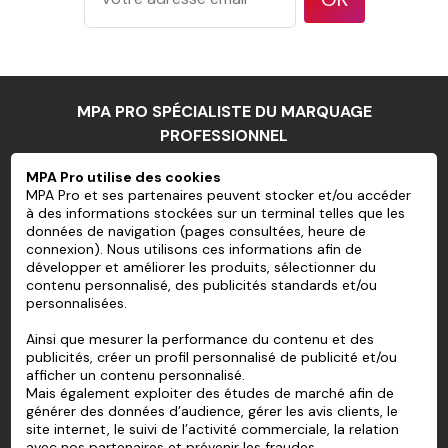
Passez la main ou une raclette sur l'autocollant
afin de vérifier qu'il s'accroche bien à la surface de
Ilyan
15/02/2026
la voiture.
5
Au top
Quelles sont les bénéfices et les
MPA PRO SPÉCIALISTE DU MARQUAGE
désavantages des autocollants
PROFESSIONNEL
pour voiture?
MPA Pro utilise des cookies
Karine
09/02/2026
MPA PRO
MPA Pro et ses partenaires peuvent stocker et/ou accéder
à des informations stockées sur un terminal telles que les
5
Travail excellent, équipe à l'écoute, j'ai été livrée très
Les bénéfices des
autocollants voiture
résident
données de navigation (pages consultées, heure de
NOS SERVICES
rapidement
dans leur capacité à personnaliser votre véhicule à un
connexion). Nous utilisons ces informations afin de
développer et améliorer les produits, sélectionner du
prix abordable et leur facilité d'application. Les
MON COMPTE
contenu personnalisé, des publicités standards et/ou
désavantages résident dans le fait que les
personnalisées.
AIDE
autocollants peuvent causer des dommages à la
Didier
08/02/2026
Ainsi que mesurer la performance du contenu et des
peinture de la voiture si leur application ou leur retrait
A PROPOS
publicités, créer un profil personnalisé de publicité et/ou
5
très bien
sont incorrects.
afficher un contenu personnalisé.
Mais également exploiter des études de marché afin de
Quelles sont les raisons de
générer des données d’audience, gérer les avis clients, le
site internet, le suivi de l’activité commerciale, la relation
sélectionner un autocollant pour
avec nos partenaires et prévenir les fraudes.