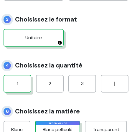
Choisissez le format
3
Unitaire
Choisissez la quantité
4
1
2
3
Choisissez la matière
6
RECOMMANDÉ
Blanc
Blanc pelliculé
Transparent