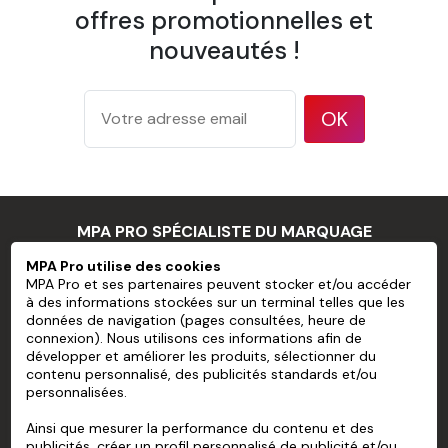
offres promotionnelles et
nouveautés !
OK
MPA PRO SPÉCIALISTE DU MARQUAGE
PROFESSIONNEL
MPA Pro utilise des cookies
MPA Pro et ses partenaires peuvent stocker et/ou accéder
à des informations stockées sur un terminal telles que les
MPA PRO
données de navigation (pages consultées, heure de
connexion). Nous utilisons ces informations afin de
NOS SERVICES
développer et améliorer les produits, sélectionner du
contenu personnalisé, des publicités standards et/ou
personnalisées.
MON COMPTE
Ainsi que mesurer la performance du contenu et des
AIDE
publicités, créer un profil personnalisé de publicité et/ou