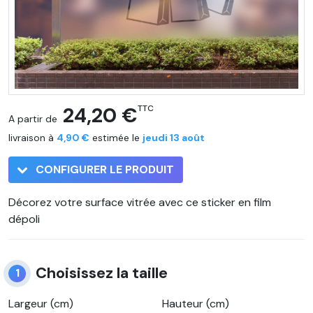
24,20 €
TTC
A partir de
livraison à
4,90 €
estimée le
jeudi 13 août
CONFIGURER LE PRODUIT
Décorez votre surface vitrée avec ce sticker en film
dépoli
Choisissez la taille
1
Largeur (cm)
Hauteur (cm)