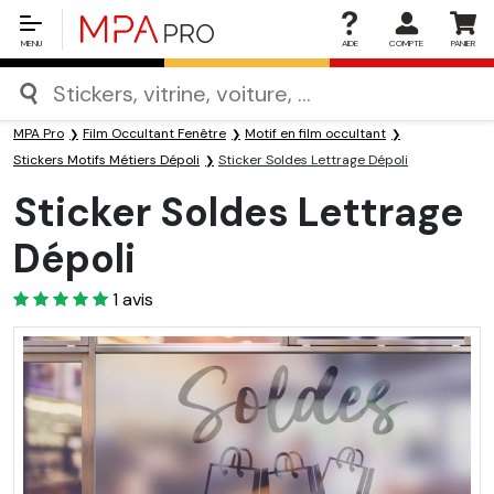
MENU
AIDE
COMPTE
PANIER
MPA Pro
Film Occultant Fenêtre
Motif en film occultant
Stickers Motifs Métiers Dépoli
Sticker Soldes Lettrage Dépoli
Sticker Soldes Lettrage
Dépoli
5
1
avis