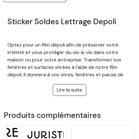
Sticker Soldes Lettrage Depoli
Optez pour un film dépoli afin de préserver votre
intimité et vous protéger du vis-à-vis dans votre
maison ou pour votre entreprise. Transformez vos
fenêtres et surfaces vitrées à l’aide de notre film
dépoli. Il donnera à vos vitres, fenêtres et parois de
douche un effet sablé et plus opaque. Il abrite des
regards indiscrets en laissant passer une lumière
Lire la suite
douce. Idéal pour préserver votre intimité sans
assombrir la pièce et vous protéger des regards
extérieurs.
Produits complémentaires
L'avantage du film dépoli :
Couper un vis-à-vis trop important de près et de