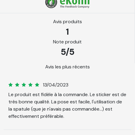
Procédé de
Calandré
fabrication
Matière
PVC
Avis produits
Durée de vie
8 ans
1
Resistance
Intérieur et Extérieur
Note produit
Epaisseur
80 µm
5/5
Surface
Plane
d'application
Avis les plus récents
Verre, métal, bois
vernis, peinture,
Rémy
Substrats
13/04/2023
certains plastiques
d'application
5
Le produit est fidèle à la commande. Le sticker est de
rigides, aluminium,
très bonne qualité. La pose est facile, l'utilisation de
métal, acrylique,
la spatule (que je n'avais pas commandée...) est
Température
effectivement préférable.
10°C à 30°C
d'application
Résistance