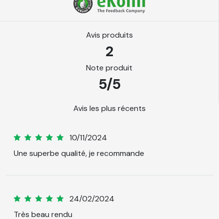
Caractéristiques techniques
Matière
PVC polymère
Procédé de
Avis produits
Calandré
2
fabrication
Matière
PVC
Note produit
Durée de vie
8 ans
5/5
Resistance
Intérieur et Extérieur
Epaisseur
80 µm
Avis les plus récents
Surface
Plane
d'application
Vanessa
10/11/2024
Verre, métal, bois
5
Une superbe qualité, je recommande
vernis, peinture,
Substrats
certains plastiques
d'application
rigides, aluminium,
Ophelie
24/02/2024
métal, acrylique,
5
Très beau rendu