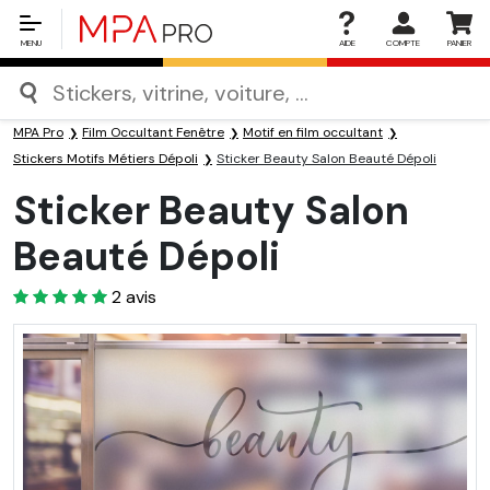
MENU
AIDE
COMPTE
PANIER
MPA Pro
Film Occultant Fenêtre
Motif en film occultant
Stickers Motifs Métiers Dépoli
Sticker Beauty Salon Beauté Dépoli
Sticker Beauty Salon
Beauté Dépoli
5
2
avis