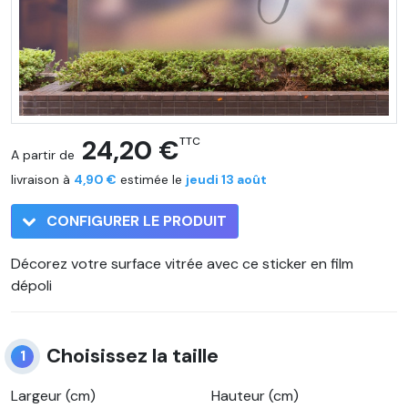
24,20 €
TTC
A partir de
livraison à
4,90 €
estimée le
jeudi 13 août
CONFIGURER LE PRODUIT
Décorez votre surface vitrée avec ce sticker en film
dépoli
Choisissez la taille
1
Largeur (cm)
Hauteur (cm)