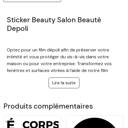
Sticker Beauty Salon Beauté
Depoli
Optez pour un film dépoli afin de préserver votre
intimité et vous protéger du vis-à-vis dans votre
maison ou pour votre entreprise. Transformez vos
fenêtres et surfaces vitrées à l’aide de notre film
dépoli. Il donnera à vos vitres, fenêtres et parois de
Lire la suite
douche un effet sablé et plus opaque. Il abrite des
regards indiscrets en laissant passer une lumière
douce. Idéal pour préserver votre intimité sans
Produits complémentaires
assombrir la pièce et vous protéger des regards
extérieurs.
L'avantage du film dépoli :