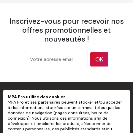
1 éponge
Inscrivez-vous pour recevoir nos
1 spatule à maroufler
offres promotionnelles et
1 pulvérisateur
nouveautés !
1 brosse à tapisser
OK
Papier Peint Mural Pré-encollé Sans
PVC personnalisé
Largeur d'un lé
600 mm
MPA PRO SPÉCIALISTE DU MARQUAGE
Recouvrement
Pose bord à bord
MPA Pro utilise des cookies
PROFESSIONNEL
MPA Pro et ses partenaires peuvent stocker et/ou accéder
175 g/m² d'après la méthode de
Grammage
à des informations stockées sur un terminal telles que les
test ISO 536
données de navigation (pages consultées, heure de
MPA PRO
connexion). Nous utilisons ces informations afin de
177 microns/7 mil d'après la
Épaisseur
développer et améliorer les produits, sélectionner du
méthode de test ISO 534
NOS SERVICES
contenu personnalisé, des publicités standards et/ou