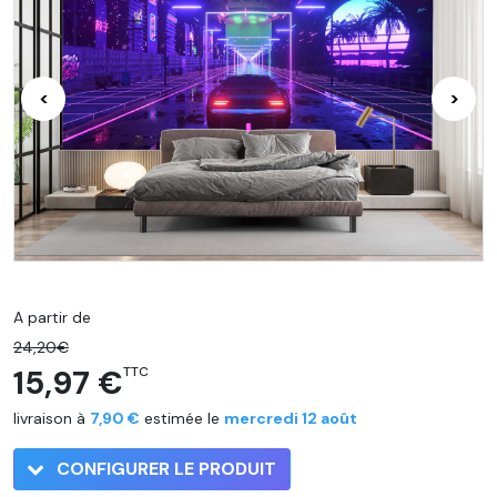
<
>
A partir de
24,20€
15,97 €
TTC
livraison à
7,90 €
estimée le
mercredi 12 août
CONFIGURER LE PRODUIT