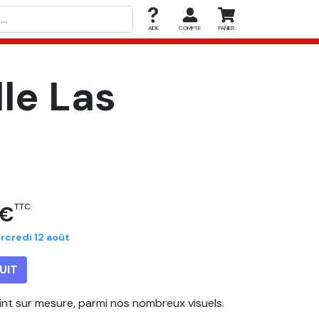
AIDE
COMPTE
PANIER
le Las
 €
TTC
rcredi 12 août
UIT
eint sur mesure, parmi nos nombreux visuels.