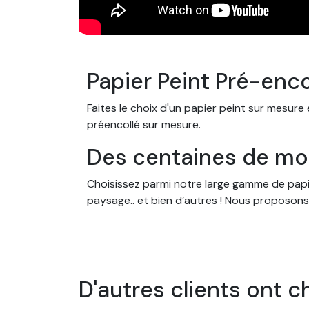
Papier Peint Pré-enco
Faites le choix d'un papier peint sur mesure
préencollé sur mesure.
Des centaines de mod
Choisissez parmi notre large gamme de papier
paysage.. et bien d’autres ! Nous proposons
dans une chambre d’enfant, un salon ou une
Des papiers peints s
Nos papiers peints sont conçus pour s'adap
D'autres clients ont c
mesure, en fonction des dimensions de votre