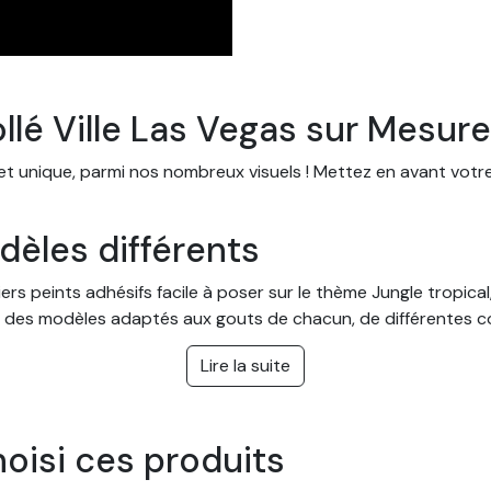
llé Ville Las Vegas sur Mesure
 et unique, parmi nos nombreux visuels ! Mettez en avant votr
èles différents
s peints adhésifs facile à poser sur le thème Jungle tropical,
 des modèles adaptés aux gouts de chacun, de différentes cou
 cuisine, mais aussi dans une entreprise ou des bureaux.
Lire la suite
ur mesure avec pose facile
ter à toutes les pièces et se poser facilement. Vous pouvez 
hoisi ces produits
 mur ou de votre pièce. La pose se fait facilement et sans bes