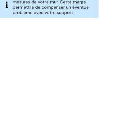
mesures de votre mur. Cette marge
permettra de compenser un éventuel
problème avec votre support.