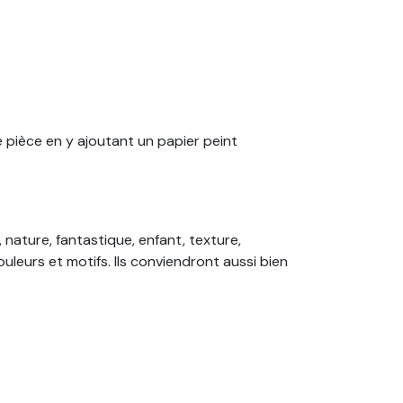
e pièce en y ajoutant un papier peint
 nature, fantastique, enfant, texture,
leurs et motifs. Ils conviendront aussi bien
ainsi commandez votre papier peint sur
oin de colle ! Nos papiers peints sont tous