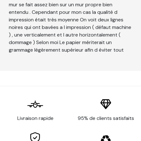
1 éponge
mur se fait assez bien sur un mur propre bien
entendu . Cependant pour mon cas la qualité d
1 spatule à maroufler
impression était très moyenne On voit deux lignes
noires qui ont bavées a l impression ( défaut machine
1 pulvérisateur
) , une verticalement et l autre horizontalement (
1 brosse à tapisser
dommage ) Selon moi Le papier mériterait un
grammage légèrement supérieur afin d éviter tout
risque de transparence à la fin ! L Utilitaire en ligne qui
Papier Peint Mural Pré-encollé Sans
permet la personnalisation est bien fait manque juste
la fonction zoom pour bien placer ses photos
PVC personnalisé
personnalisées . L Expérience reste positive
Largeur d'un lé
600 mm
Recouvrement
Pose bord à bord
175 g/m² d'après la méthode de
Grammage
test ISO 536
177 microns/7 mil d'après la
Livraison rapide
95% de clients satisfaits
Épaisseur
méthode de test ISO 534
94 % d'après la méthode de test
Opacité
TAPPI T 425