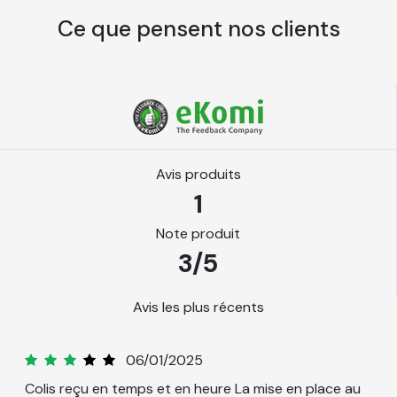
Les avantages de notre papier
Ce que pensent nos clients
peint
Pose facile sans colle, il suffit d’humidifier le dos du
visuel
Ne contiens pas de PVC et donc plus
respectueux de l’environnement
Avis produits
Garanti sans odeurs
1
Finition mate, ultra lisse et couleurs vives
Note produit
Résistance à l’eau et aux moisissures
3/5
Choisissez l'option Kit de pose pour faciliter
Avis les plus récents
l'application du papier peint sur votre mur. Ce kit
comporte :
Olivier
06/01/2025
1 cutter
3
Colis reçu en temps et en heure La mise en place au