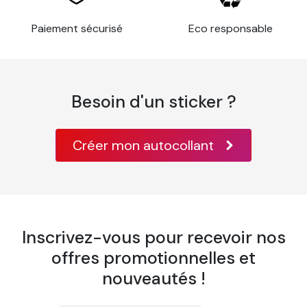
83 % d'après la méthode de test
Luminosité
Paiement sécurisé
Eco responsable
ISO 2470
Finition
Mat
Température de
15 à 30 °C
fonctionnement
Besoin d'un sticker ?
Humidité en
De 15 à 80 % d’humidité relative
service
Certifié conforme aux normes
Créer mon autocollant
Non inflammable
incendie classe A B1 EN 13501 et M1
Résistance en
-40°C à +90°C
température
Inscrivez-vous pour recevoir nos
offres promotionnelles et
nouveautés !