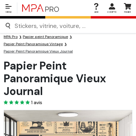
MENU
AIDE
COMPTE
PANIER
MPA Pro
Papier peint Panoramique
Papier Peint Panoramique Vintage
Papier Peint Panoramique Vieux Journal
Papier Peint
Panoramique Vieux
Journal
3
1
avis