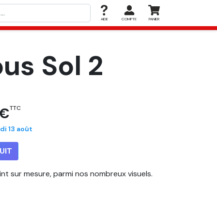
AIDE
COMPTE
PANIER
us Sol 2
 €
TTC
di 13 août
UIT
eint sur mesure, parmi nos nombreux visuels.