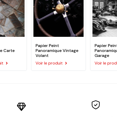
er le dos du visuel
espectueux de l’environnement
es
Papier Peint
Papier Pein
e Carte
Panoramique Vintage
Panoramiq
Volant
Garage
 l'application du papier peint sur votre mur. Ce kit comporte :
it
Voir le produit
Voir le prod