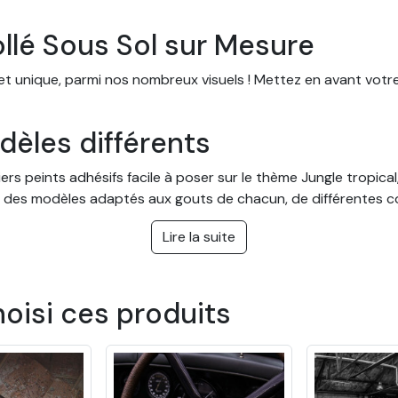
ollé Sous Sol sur Mesure
 et unique, parmi nos nombreux visuels ! Mettez en avant votr
èles différents
s peints adhésifs facile à poser sur le thème Jungle tropical,
 des modèles adaptés aux gouts de chacun, de différentes cou
 cuisine, mais aussi dans une entreprise ou des bureaux.
Lire la suite
ur mesure avec pose facile
ter à toutes les pièces et se poser facilement. Vous pouvez 
hoisi ces produits
 mur ou de votre pièce. La pose se fait facilement et sans bes
ore par sa durabilité, qui peut atteindre plus de 20 ans en int
re papier peint