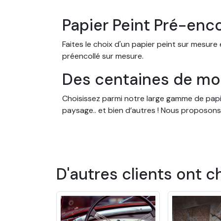
Papier Peint Pré-enc
Faites le choix d'un papier peint sur mesure
préencollé sur mesure.
Des centaines de mod
Choisissez parmi notre large gamme de papier
paysage.. et bien d’autres ! Nous proposons
dans une chambre d’enfant, un salon ou une
Des papiers peints s
Nos papiers peints sont conçus pour s'adap
D'autres clients ont c
mesure, en fonction des dimensions de votre
préencollés. Ce papier peint se distingue enc
Les avantages de not