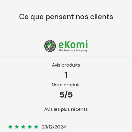
Les avantages de notre papier
Ce que pensent nos clients
peint
Pose facile sans colle, il suffit d’humidifier le dos du
visuel
Ne contiens pas de PVC et donc plus
respectueux de l’environnement
Avis produits
Garanti sans odeurs
1
Finition mate, ultra lisse et couleurs vives
Note produit
Résistance à l’eau et aux moisissures
5/5
Choisissez l'option Kit de pose pour faciliter
Avis les plus récents
l'application du papier peint sur votre mur. Ce kit
comporte :
Magali
28/12/2024
1 cutter