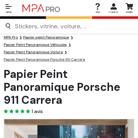
MENU
AIDE
COMPTE
PANIER
MPA Pro
Papier peint Panoramique
Papier Peint Panoramique Véhicules
Papier Peint Panoramique Voiture
Papier Peint Panoramique Porsche 911 Carrera
Papier Peint
Panoramique Porsche
911 Carrera
5
1
avis