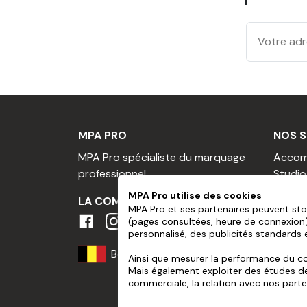
1 brosse à tapisser
Papier Peint Mural Pré-
Largeur d'un lé
600 mm
Recouvrement
Pose bord à bord
MPA PRO
NOS S
175 g/m² d'après la m
Grammage
MPA Pro spécialiste du marquage
Accom
536
professionnel
Studio
177 microns/7 mil d'a
Épaisseur
Embauc
test ISO 534
MPA Pro utilise des cookies
LA COMMUNAUTÉ MPA
Embau
MPA Pro et ses partenaires peuvent sto
94 % d'après la métho
Opacité
(pages consultées, heure de connexion).
Devis 
425
personnalisé, des publicités standards 
Deveni
Luminosité
83 % d'après la métho
Belgique
Progra
Ainsi que mesurer la performance du con
Finition
Mat
Mais également exploiter des études de m
Progr
Température de
commerciale, la relation avec nos parten
15 à 30 °C
fonctionnement