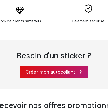
ore par sa durabilité, qui peut atteindre plus de 20 ans en int
re papier peint
er le dos du visuel
5% de clients satisfaits
Paiement sécurisé
espectueux de l’environnement
es
Besoin d'un sticker ?
 l'application du papier peint sur votre mur. Ce kit comporte :
Créer mon autocollant
recevoir nos offres promotionn