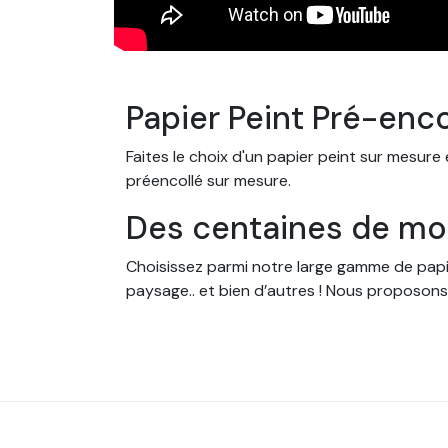
Papier Peint Pré-enc
Faites le choix d'un papier peint sur mesure
préencollé sur mesure.
Des centaines de mod
Choisissez parmi notre large gamme de papier
paysage.. et bien d’autres ! Nous proposons
dans une chambre d’enfant, un salon ou une
Des papiers peints s
Nos papiers peints sont conçus pour s'adap
mesure, en fonction des dimensions de votre