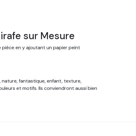
irafe sur Mesure
e pièce en y ajoutant un papier peint
 nature, fantastique, enfant, texture,
leurs et motifs. Ils conviendront aussi bien
ainsi commandez votre papier peint sur
oin de colle ! Nos papiers peints sont tous