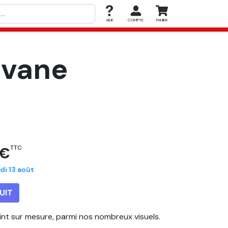
AIDE
COMPTE
PANIER
avane
 €
TTC
di 13 août
UIT
eint sur mesure, parmi nos nombreux visuels.