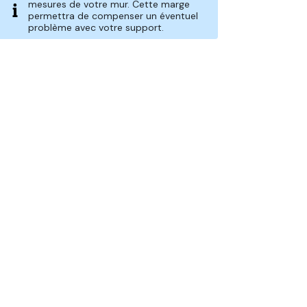
mesures de votre mur. Cette marge
permettra de compenser un éventuel
problème avec votre support.