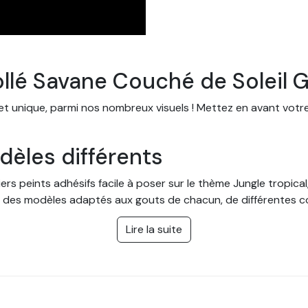
ollé Savane Couché de Soleil G
 et unique, parmi nos nombreux visuels ! Mettez en avant votr
èles différents
s peints adhésifs facile à poser sur le thème Jungle tropical,
 des modèles adaptés aux gouts de chacun, de différentes cou
 cuisine, mais aussi dans une entreprise ou des bureaux.
Lire la suite
ur mesure avec pose facile
ter à toutes les pièces et se poser facilement. Vous pouvez 
 mur ou de votre pièce. La pose se fait facilement et sans bes