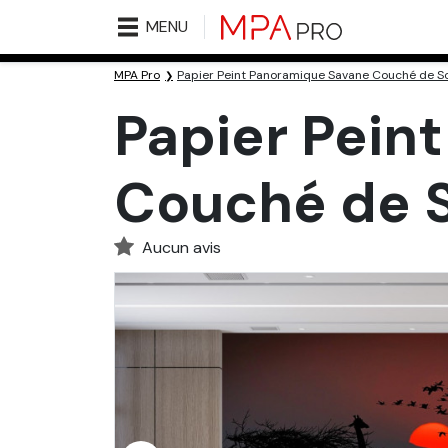
MENU
MPA Pro
Papier Peint Panoramique Savane Couché de Sol
Papier Pein
Couché de So
Aucun avis