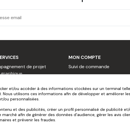
encollé Sans PVC personnalisé
ERVICES
MON COMPTE
éthode de test ISO
pagnement de projet
Suivi de commande
 graphique
près la méthode de
AIDE
her un graphiste
cher un rédacteur
Vidéos de pose
cker et/ou accéder à des informations stockées sur un terminal tell
de de test TAPPI T
 Nous utilisons ces informations afin de développer et améliorer le
professionnel
Foire aux questions
et/ou personnalisées.
r revendeur
Service après-vente
de de test ISO 2470
mme de fidélité
Assistance avant command
tenu et des publicités, créer un profil personnalisé de publicité et
arché afin de générer des données d’audience, gérer les avis clients, 
amme de parrainage
aires et prévenir les fraudes.