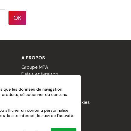
OK
A PROPOS
Groupe MPA
Délais et livraison
Nos engagements
C.G.V.
es que les données de navigation
s produits, sélectionner du contenu
CGU cagnotte
Déclaration relative aux cookies
e
Mentions Légales
/ou afficher un contenu personnalisé.
le site internet, le suivi de l’activité