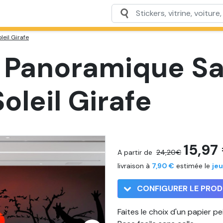
eil Girafe
t Panoramique S
leil Girafe
15,97
A partir de
24,20€
livraison à
7,90 €
estimée le
jeu
CONFIGURER LE PROD
Faites le choix d'un papier p