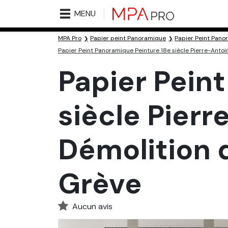
MENU
MPA Pro
Papier peint Panoramique
Papier Peint Pano
Papier Peint Panoramique Peinture 18e siècle Pierre-Anto
Papier Pein
siècle Pier
Démolition 
Grève
Aucun avis