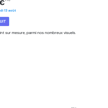
 €
TTC
di 13 août
UIT
eint sur mesure, parmi nos nombreux visuels.