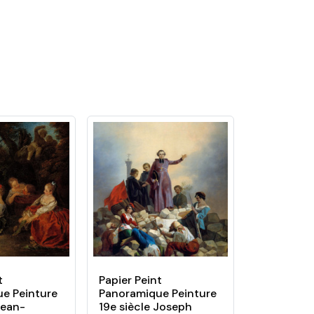
 nature, fantastique, enfant, texture,
leurs et motifs. Ils conviendront aussi bien
ainsi commandez votre papier peint sur
oin de colle ! Nos papiers peints sont tous
érieur.
t
Papier Peint
e Peinture
Panoramique Peinture
Jean-
19e siècle Joseph