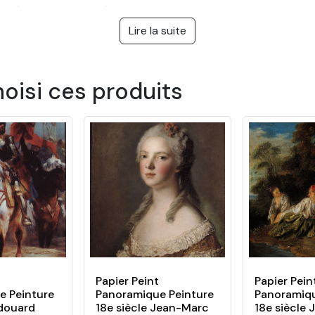
èles différents
Lire la suite
s peints adhésifs facile à poser sur le thème Jungle tropical,
 des modèles adaptés aux gouts de chacun, de différentes cou
 cuisine, mais aussi dans une entreprise ou des bureaux.
hoisi ces produits
ur mesure avec pose facile
ter à toutes les pièces et se poser facilement. Vous pouvez 
 mur ou de votre pièce. La pose se fait facilement et sans bes
ore par sa durabilité, qui peut atteindre plus de 20 ans en int
re papier peint
er le dos du visuel
espectueux de l’environnement
Papier Peint
Papier Pein
e Peinture
Panoramique Peinture
Panoramiqu
Edouard
18e siècle Jean-Marc
18e siècle 