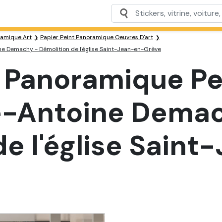
ramique Art
Papier Peint Panoramique Oeuvres D'art
ine Demachy - Démolition de l'église Saint-Jean-en-Grève
t Panoramique Pe
re-Antoine Dema
de l'église Sain