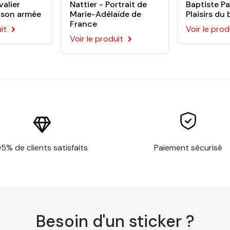
es
valier
Nattier - Portrait de
Baptiste Pa
 son armée
Marie-Adélaïde de
Plaisirs du 
France
it
Voir le prod
Voir le produit
 l'application du papier peint sur votre mur. Ce kit comporte :
5% de clients satisfaits
Paiement sécurisé
encollé Sans PVC personnalisé
Besoin d'un sticker ?