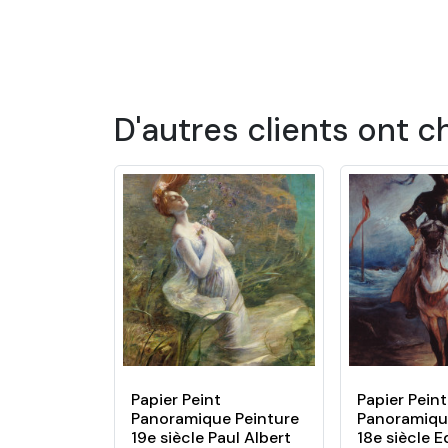
Des centaines de mod
Choisissez parmi notre large gamme de papier
paysage.. et bien d’autres ! Nous proposons
dans une chambre d’enfant, un salon ou une
D'autres clients ont c
Des papiers peints s
Nos papiers peints sont conçus pour s'adap
mesure, en fonction des dimensions de votre
préencollés. Ce papier peint se distingue enc
Les avantages de not
Pose facile sans colle, il suffit d’humidifi
Ne contiens pas de PVC et donc plus r
Papier Peint
Papier Peint
Garanti sans odeurs
Panoramique Peinture
Panoramiqu
19e siècle Paul Albert
18e siècle 