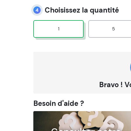
Choisissez la quantité
4
1
5
Bravo ! V
Besoin d'aide ?