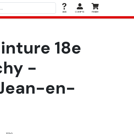
AIDE
COMPTE
PANIER
inture 18e
chy -
t-Jean-en-