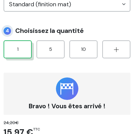
Choisissez la quantité
4
1
5
10
Bravo ! Vous êtes arrivé !
24,20€
15,97 €
TTC