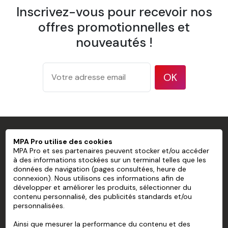
Inscrivez-vous pour recevoir nos
1 spatule à maroufler
offres promotionnelles et
1 pulvérisateur
nouveautés !
1 brosse à tapisser
OK
Papier Peint Mural Pré-encollé Sans
PVC personnalisé
Largeur d'un lé
600 mm
MPA PRO SPÉCIALISTE DU MARQUAGE
Recouvrement
Pose bord à bord
MPA Pro utilise des cookies
PROFESSIONNEL
MPA Pro et ses partenaires peuvent stocker et/ou accéder
175 g/m² d'après la méthode de
Grammage
à des informations stockées sur un terminal telles que les
test ISO 536
données de navigation (pages consultées, heure de
MPA PRO
connexion). Nous utilisons ces informations afin de
177 microns/7 mil d'après la
Épaisseur
développer et améliorer les produits, sélectionner du
méthode de test ISO 534
NOS SERVICES
contenu personnalisé, des publicités standards et/ou
94 % d'après la méthode de test
personnalisées.
Opacité
MON COMPTE
TAPPI T 425
Ainsi que mesurer la performance du contenu et des