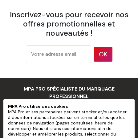
1 éponge
Inscrivez-vous pour recevoir nos
1 spatule à maroufler
offres promotionnelles et
1 pulvérisateur
nouveautés !
1 brosse à tapisser
Papier Peint Mural Pré-encollé Sans
OK
PVC personnalisé
Largeur d'un lé
600 mm
Recouvrement
Pose bord à bord
175 g/m² d'après la méthode de
MPA PRO SPÉCIALISTE DU MARQUAGE
Grammage
test ISO 536
PROFESSIONNEL
177 microns/7 mil d'après la
MPA Pro utilise des cookies
Épaisseur
méthode de test ISO 534
MPA Pro et ses partenaires peuvent stocker et/ou accéder
MPA PRO
à des informations stockées sur un terminal telles que les
94 % d'après la méthode de test
Opacité
données de navigation (pages consultées, heure de
NOS SERVICES
TAPPI T 425
connexion). Nous utilisons ces informations afin de
développer et améliorer les produits, sélectionner du
83 % d'après la méthode de test