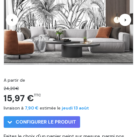
<
>
A partir de
24,20€
15,97 €
TTC
livraison à
7,90 €
estimée le
jeudi 13 août
CONFIGURER LE PRODUIT
Faites le choix d'un papier peint sur mesure, parmi nos