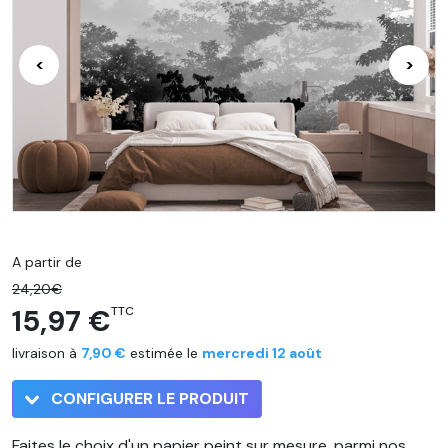
<
>
A partir de
24,20€
15,97 €
TTC
livraison à
7,90 €
estimée le
mercredi 12 août
CONFIGURER LE PRODUIT
Faites le choix d'un papier peint sur mesure, parmi nos