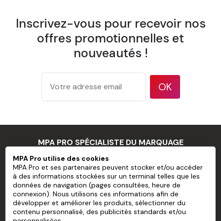
1 éponge
Inscrivez-vous pour recevoir nos
1 spatule à maroufler
offres promotionnelles et
1 pulvérisateur
nouveautés !
1 brosse à tapisser
Papier Peint Mural Pré-encollé Sans
OK
PVC personnalisé
Largeur d'un lé
600 mm
Pose bord
Recouvrement
à bord
MPA PRO SPÉCIALISTE DU MARQUAGE
175 g/m²
PROFESSIONNEL
MPA Pro utilise des cookies
d'après la
MPA Pro et ses partenaires peuvent stocker et/ou accéder
à des informations stockées sur un terminal telles que les
Grammage
méthode
MPA PRO
données de navigation (pages consultées, heure de
de test
connexion). Nous utilisons ces informations afin de
ISO 536
NOS SERVICES
développer et améliorer les produits, sélectionner du
contenu personnalisé, des publicités standards et/ou
177
personnalisées.