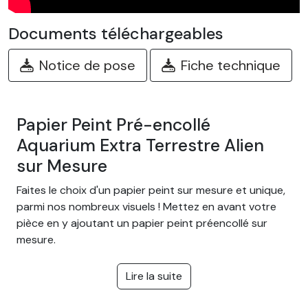
Documents téléchargeables
Notice de pose
Fiche technique
Papier Peint Pré-encollé
Aquarium Extra Terrestre Alien
sur Mesure
Faites le choix d'un papier peint sur mesure et unique,
parmi nos nombreux visuels ! Mettez en avant votre
pièce en y ajoutant un papier peint préencollé sur
mesure.
Des centaines de modèles
Lire la suite
différents