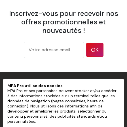
1 cutter
1 éponge
Inscrivez-vous pour recevoir nos
offres promotionnelles et
1 spatule à maroufler
nouveautés !
1 pulvérisateur
1 brosse à tapisser
OK
Papier Peint Mural Pré-encollé Sans
PVC personnalisé
MPA PRO SPÉCIALISTE DU MARQUAGE
MPA Pro utilise des cookies
Largeur d'un lé
600 mm
PROFESSIONNEL
MPA Pro et ses partenaires peuvent stocker et/ou accéder
Pose bord
à des informations stockées sur un terminal telles que les
Recouvrement
à bord
données de navigation (pages consultées, heure de
MPA PRO
connexion). Nous utilisons ces informations afin de
175 g/m²
développer et améliorer les produits, sélectionner du
d'après la
NOS SERVICES
contenu personnalisé, des publicités standards et/ou
Grammage
méthode
personnalisées.