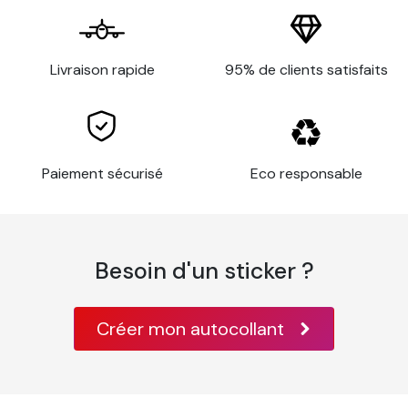
peut atteindre plus de 20 ans en intérieur.
Les avantages de notre papier
peint
Livraison rapide
95% de clients satisfaits
Pose facile sans colle, il suffit d’humidifier le dos du
visuel
Ne contiens pas de PVC et donc plus
Paiement sécurisé
Eco responsable
respectueux de l’environnement
Garanti sans odeurs
Finition mate, ultra lisse et couleurs vives
Besoin d'un sticker ?
Résistance à l’eau et aux moisissures
Créer mon autocollant
Choisissez l'option Kit de pose pour faciliter
l'application du papier peint sur votre mur. Ce kit
comporte :