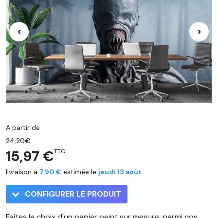
<
>
A partir de
24,20€
15,97 €
TTC
livraison à
7,90 €
estimée le
jeudi 13 août
CONFIGURER LE PRODUIT
Faites le choix d'un papier peint sur mesure, parmi nos