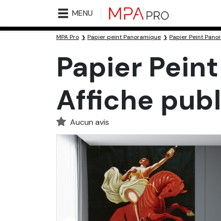
MENU
MPA Pro
Papier peint Panoramique
Papier Peint Pano
Papier Pein
Affiche publ
Aucun avis