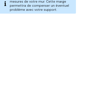
mesures de votre mur. Cette marge
permettra de compenser un éventuel
problème avec votre support.