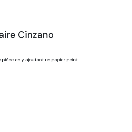
taire Cinzano
e pièce en y ajoutant un papier peint
 nature, fantastique, enfant, texture,
leurs et motifs. Ils conviendront aussi bien
ainsi commandez votre papier peint sur