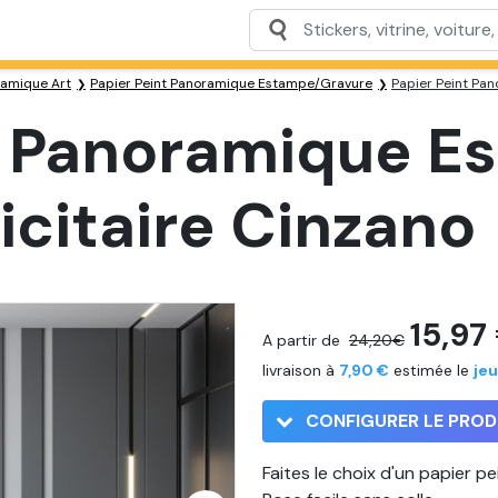
ramique Art
Papier Peint Panoramique Estampe/Gravure
Papier Peint Pan
t Panoramique E
icitaire Cinzano
15,97
A partir de
24,20€
livraison à
7,90 €
estimée le
jeu
CONFIGURER LE PROD
Faites le choix d'un papier p