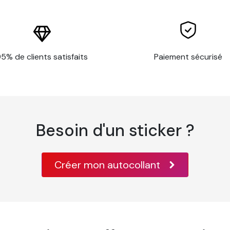
5% de clients satisfaits
Paiement sécurisé
encollé Sans PVC personnalisé
 à bord
Besoin d'un sticker ?
'après la méthode de test ISO 536
s/7 mil d'après la méthode de test ISO 534
ès la méthode de test TAPPI T 425
Créer mon autocollant
ès la méthode de test ISO 2470
 % d’humidité relative
onforme aux normes incendie classe A B1 EN 13501 et M1