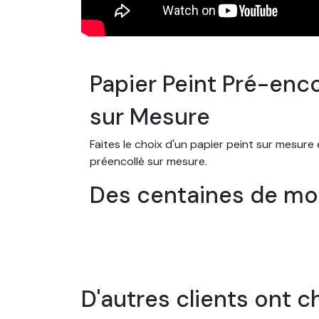
Papier Peint Pré-enco
sur Mesure
Faites le choix d'un papier peint sur mesure
préencollé sur mesure.
Des centaines de mod
Choisissez parmi notre large gamme de papier
paysage.. et bien d’autres ! Nous proposons
dans une chambre d’enfant, un salon ou une
Des papiers peints s
D'autres clients ont c
Nos papiers peints sont conçus pour s'adap