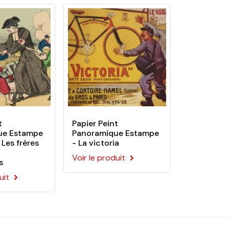
oin de colle ! Nos papiers peints sont tous
érieur.
t
Papier Peint
ue Estampe
Panoramique Estampe
 Les frères
- La victoria
Voir le produit
s
uit