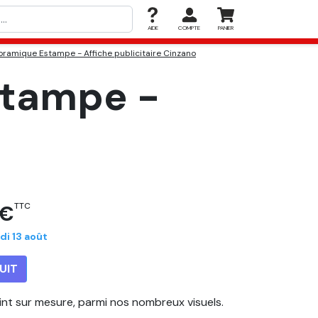
AIDE
COMPTE
PANIER
oramique Estampe - Affiche publicitaire Cinzano
stampe -
 €
TTC
di 13 août
UIT
eint sur mesure, parmi nos nombreux visuels.