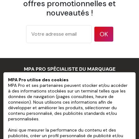
offres promotionnelles et
1 pulvérisateur
nouveautés !
1 brosse à tapisser
OK
Papier Peint Mural Pré-encollé Sans
PVC personnalisé
MPA PRO SPÉCIALISTE DU MARQUAGE
PROFESSIONNEL
Largeur d'un lé
600 mm
MPA Pro utilise des cookies
Recouvrement
Pose bord à bord
MPA Pro et ses partenaires peuvent stocker et/ou accéder
à des informations stockées sur un terminal telles que les
175 g/m² d'après la méthode de
MPA PRO
données de navigation (pages consultées, heure de
Grammage
test ISO 536
connexion). Nous utilisons ces informations afin de
NOS SERVICES
développer et améliorer les produits, sélectionner du
177 microns/7 mil d'après la
Épaisseur
contenu personnalisé, des publicités standards et/ou
méthode de test ISO 534
personnalisées.
MON COMPTE
94 % d'après la méthode de test
Opacité
Ainsi que mesurer la performance du contenu et des
TAPPI T 425
AIDE
publicités, créer un profil personnalisé de publicité et/ou