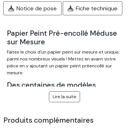
Notice de pose
Fiche technique
Papier Peint Pré-encollé Méduse
sur Mesure
Faites le choix d'un papier peint sur mesure et unique,
parmi nos nombreux visuels ! Mettez en avant votre
pièce en y ajoutant un papier peint préencollé sur
mesure.
Des centaines de modèles
différents
Lire la suite
Choisissez parmi notre large gamme de papiers peints
adhésifs facile à poser sur le thème Jungle tropical,
nature, fantastique, enfant, texture, paysage.. et bien
Produits complémentaires
d’autres ! Nous proposons des modèles adaptés aux