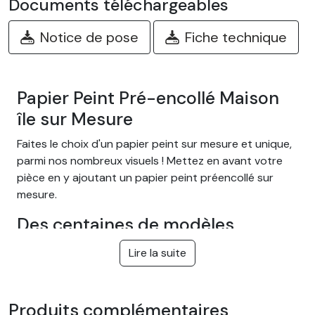
Documents téléchargeables
Notice de pose
Fiche technique
Papier Peint Pré-encollé Maison
île sur Mesure
Faites le choix d'un papier peint sur mesure et unique,
parmi nos nombreux visuels ! Mettez en avant votre
pièce en y ajoutant un papier peint préencollé sur
mesure.
Des centaines de modèles
différents
Lire la suite
Choisissez parmi notre large gamme de papiers peints
adhésifs facile à poser sur le thème Jungle tropical,
nature, fantastique, enfant, texture, paysage.. et bien
Produits complémentaires