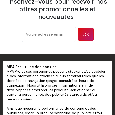
Inscrivez-vous pour recevoir nos
1 spatule à maroufler
offres promotionnelles et
1 pulvérisateur
nouveautés !
1 brosse à tapisser
OK
Papier Peint Mural Pré-encollé Sans
PVC personnalisé
MPA PRO SPÉCIALISTE DU MARQUAGE
MPA Pro utilise des cookies
PROFESSIONNEL
Largeur d'un lé
600 mm
MPA Pro et ses partenaires peuvent stocker et/ou accéder
à des informations stockées sur un terminal telles que les
Recouvrement
10 mm sur chaque lé
données de navigation (pages consultées, heure de
175 g/m² d'après la méthode de
MPA PRO
connexion). Nous utilisons ces informations afin de
Grammage
test ISO 536
développer et améliorer les produits, sélectionner du
NOS SERVICES
contenu personnalisé, des publicités standards et/ou
177 microns/7 mil d'après la
Épaisseur
personnalisées.
méthode de test ISO 534
MON COMPTE
Ainsi que mesurer la performance du contenu et des
94 % d'après la méthode de test
Opacité
publicités, créer un profil personnalisé de publicité et/ou