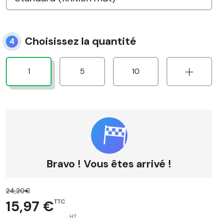
Choisissez la quantité
4
1
5
10
Bravo ! Vous êtes arrivé !
24,20€
15,97 €
TTC
HT