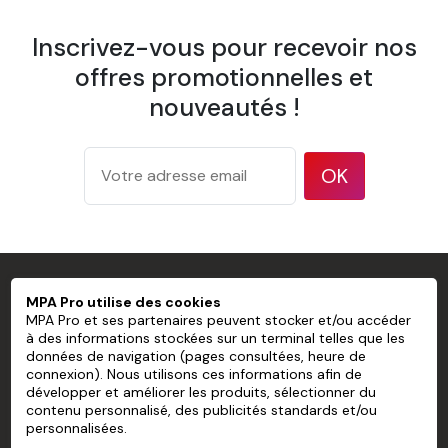
1 éponge
Inscrivez-vous pour recevoir nos
1 spatule à maroufler
offres promotionnelles et
1 pulvérisateur
nouveautés !
1 brosse à tapisser
Papier Peint Mural Pré-encollé Sans
OK
PVC personnalisé
Largeur d'un lé
600 mm
Recouvrement
Pose bord à bord
175 g/m² d'après la méthode de
MPA PRO SPÉCIALISTE DU MARQUAGE
Grammage
MPA Pro utilise des cookies
test ISO 536
PROFESSIONNEL
MPA Pro et ses partenaires peuvent stocker et/ou accéder
177 microns/7 mil d'après la
à des informations stockées sur un terminal telles que les
Épaisseur
données de navigation (pages consultées, heure de
méthode de test ISO 534
MPA PRO
connexion). Nous utilisons ces informations afin de
94 % d'après la méthode de test
développer et améliorer les produits, sélectionner du
Opacité
NOS SERVICES
TAPPI T 425
contenu personnalisé, des publicités standards et/ou
personnalisées.
83 % d'après la méthode de test