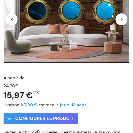
<
>
A partir de
24,20€
15,97 €
TTC
livraison à
7,90 €
estimée le
jeudi 13 août
CONFIGURER LE PRODUIT
Faites le choix d'un papier peint sur mesure, parmi nos