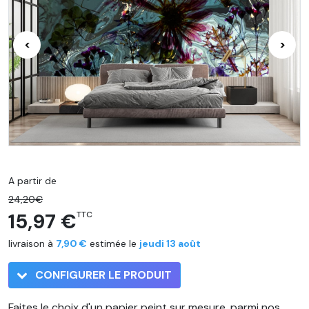
<
>
A partir de
24,20€
15,97 €
TTC
livraison à
7,90 €
estimée le
jeudi 13 août
CONFIGURER LE PRODUIT
Faites le choix d'un papier peint sur mesure, parmi nos