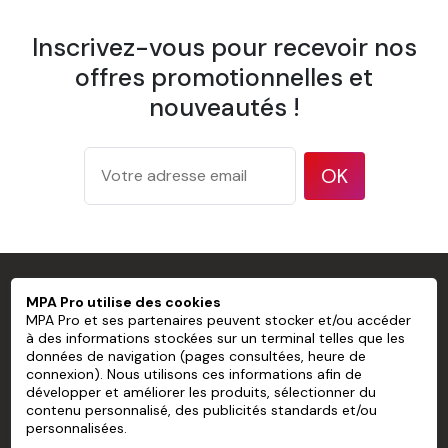
1 éponge
Inscrivez-vous pour recevoir nos
1 spatule à maroufler
offres promotionnelles et
1 pulvérisateur
nouveautés !
1 brosse à tapisser
Papier Peint Mural Pré-encollé Sans
OK
PVC personnalisé
Largeur d'un lé
600 mm
Recouvrement
Pose bord à bord
175 g/m² d'après la méthode de
MPA PRO SPÉCIALISTE DU MARQUAGE
Grammage
MPA Pro utilise des cookies
test ISO 536
PROFESSIONNEL
MPA Pro et ses partenaires peuvent stocker et/ou accéder
177 microns/7 mil d'après la
à des informations stockées sur un terminal telles que les
Épaisseur
données de navigation (pages consultées, heure de
méthode de test ISO 534
MPA PRO
connexion). Nous utilisons ces informations afin de
94 % d'après la méthode de test
développer et améliorer les produits, sélectionner du
Opacité
NOS SERVICES
TAPPI T 425
contenu personnalisé, des publicités standards et/ou
personnalisées.
83 % d'après la méthode de test