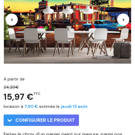
<
>
A partir de
24,20€
15,97 €
TTC
livraison à
7,90 €
estimée le
jeudi 13 août
CONFIGURER LE PRODUIT
Faites le choix d'un papier peint sur mesure, parmi nos