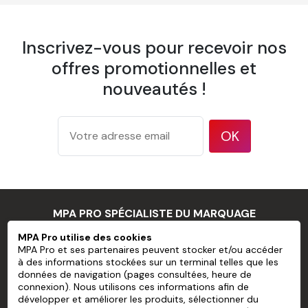
1 éponge
1 spatule à maroufler
Inscrivez-vous pour recevoir nos
1 pulvérisateur
offres promotionnelles et
nouveautés !
1 brosse à tapisser
Papier Peint Mural Pré-encollé Sans
OK
PVC personnalisé
Largeur d'un lé
600 mm
Pose bord
Recouvrement
à bord
MPA PRO SPÉCIALISTE DU MARQUAGE
175 g/m²
PROFESSIONNEL
d'après la
MPA Pro utilise des cookies
Grammage
méthode
MPA Pro et ses partenaires peuvent stocker et/ou accéder
à des informations stockées sur un terminal telles que les
de test
MPA PRO
données de navigation (pages consultées, heure de
ISO 536
connexion). Nous utilisons ces informations afin de
NOS SERVICES
177
développer et améliorer les produits, sélectionner du