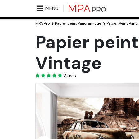
MENU
MPA Pro
Papier peint Panoramique
Papier Peint Pano
Papier pein
Vintage
4
2
avis