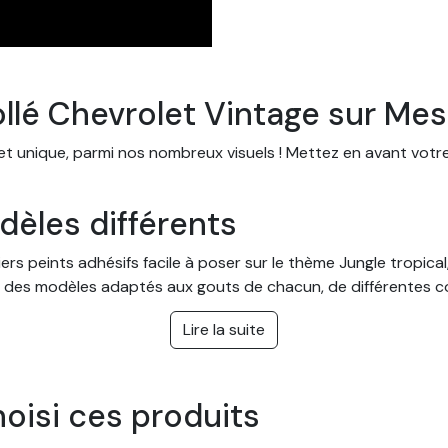
ollé Chevrolet Vintage sur Me
 et unique, parmi nos nombreux visuels ! Mettez en avant votr
èles différents
s peints adhésifs facile à poser sur le thème Jungle tropical,
 des modèles adaptés aux gouts de chacun, de différentes cou
 cuisine, mais aussi dans une entreprise ou des bureaux.
Lire la suite
ur mesure avec pose facile
ter à toutes les pièces et se poser facilement. Vous pouvez 
hoisi ces produits
 mur ou de votre pièce. La pose se fait facilement et sans bes
ore par sa durabilité, qui peut atteindre plus de 20 ans en int