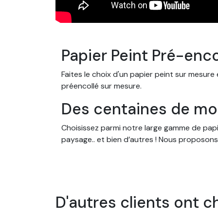
Papier Peint Pré-enc
Faites le choix d'un papier peint sur mesure
préencollé sur mesure.
Des centaines de mod
Choisissez parmi notre large gamme de papier
paysage.. et bien d’autres ! Nous proposons
dans une chambre d’enfant, un salon ou une
Des papiers peints s
Nos papiers peints sont conçus pour s'adap
D'autres clients ont c
mesure, en fonction des dimensions de votre
préencollés. Ce papier peint se distingue enc