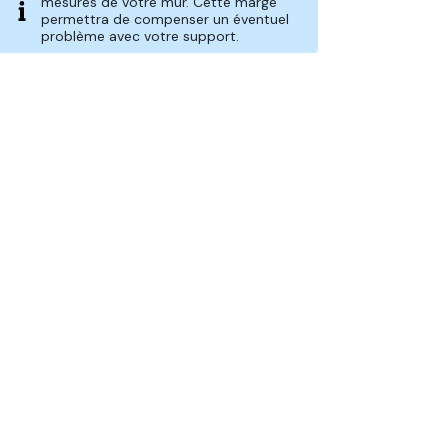
mesures de votre mur. Cette marge
permettra de compenser un éventuel
problème avec votre support.