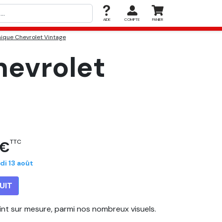
AIDE
COMPTE
PANIER
ique Chevrolet Vintage
hevrolet
 €
TTC
di 13 août
UIT
eint sur mesure, parmi nos nombreux visuels.