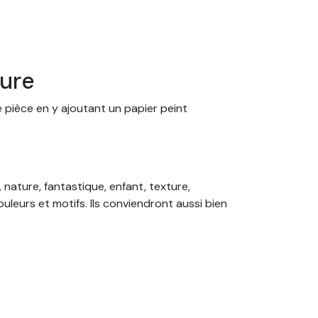
sure
e pièce en y ajoutant un papier peint
 nature, fantastique, enfant, texture,
leurs et motifs. Ils conviendront aussi bien
ainsi commandez votre papier peint sur
oin de colle ! Nos papiers peints sont tous
érieur.