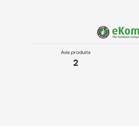
1 brosse à tapisser
Papier Peint Mural Pré-
Largeur d'un lé
600 mm
Recouvrement
Pose bord
Grammage
175 g/m² d
Avis produits
2
Épaisseur
177 micron
Opacité
94 % d'apr
Luminosité
83 % d'apr
Finition
Mat
Température de fonctionnement
15 à 30 °C
Humidité en service
De 15 à 80
Non inflammable
Certifié c
Résistance en température
-40°C à +