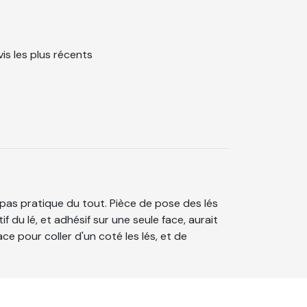
vis les plus récents
6
3
 pas pratique du tout. Pièce de pose des lés
f du lé, et adhésif sur une seule face, aurait
ce pour coller d'un coté les lés, et de
mur. Mais rend bien quand même!