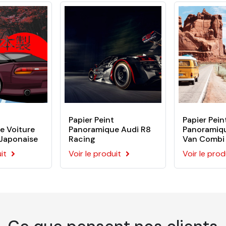
re papier peint
er le dos du visuel
espectueux de l’environnement
es
Papier Peint
Papier Pein
e Voiture
Panoramique Audi R8
Panoramiqu
 Japonaise
Racing
Van Combi
 l'application du papier peint sur votre mur. Ce kit comporte :
it
Voir le produit
Voir le prod