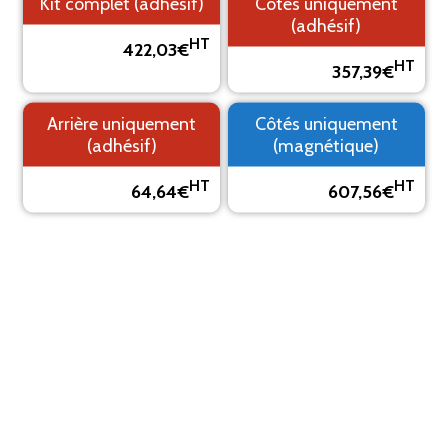
Kit complet (adhésif)
Côtés uniquement
(adhésif)
HT
422,03€
HT
357,39€
1. Fond
2. Logo
3. Texte
4. Aperçu
Arrière uniquement
Côtés uniquement
PRÉVISUALISEZ VOTRE MARQUAGE ADHÉSIF
(adhésif)
(magnétique)
Le visuel est un aperçu, il peut varier du résultat final
HT
HT
64,64€
607,56€