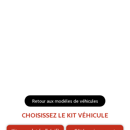
ANNULER
RÉTABLIR
Aide
Menu
Les éléments (textes et logo) sont déplaçables et
redimensionnables
Côtés du véhicule
Arrière du véhicule
Retour aux modèles de véhicules
CHOISISSEZ LE KIT VÉHICULE