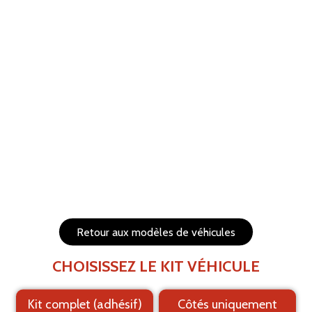
ANNULER
RÉTABLIR
Aide
Menu
Les éléments (textes et logo) sont déplaçables et
redimensionnables
Côtés du véhicule
Arrière du véhicule
Retour aux modèles de véhicules
CHOISISSEZ LE KIT VÉHICULE
Kit complet (adhésif)
Côtés uniquement