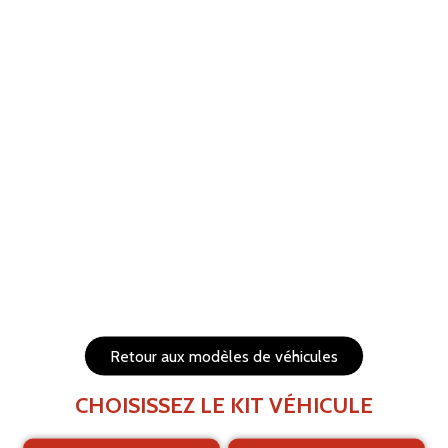
ANNULER
RÉTABLIR
Aide
Menu
Les éléments (textes et logo) sont déplaçables et
redimensionnables
Côtés du véhicule
Arrière du véhicule
Retour aux modèles de véhicules
CHOISISSEZ LE KIT VÉHICULE