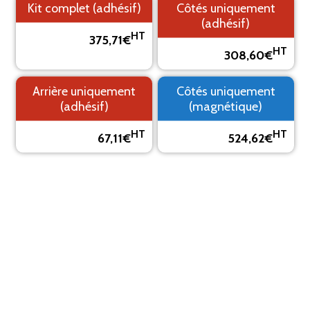
Kit complet (adhésif)
Côtés uniquement
(adhésif)
HT
375,71€
HT
308,60€
1. Fond
2. Logo
3. Texte
4. Aperçu
Arrière uniquement
Côtés uniquement
PRÉVISUALISEZ VOTRE MARQUAGE ADHÉSIF
(adhésif)
(magnétique)
Le visuel est un aperçu, il peut varier du résultat final
HT
HT
67,11€
524,62€