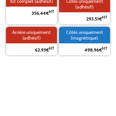
Kit complet (adhésif)
Côtés uniquement
(adhésif)
HT
356,44€
HT
293,51€
1. Fond
2. Logo
3. Texte
4. Aperçu
Arrière uniquement
Côtés uniquement
PRÉVISUALISEZ VOTRE MARQUAGE ADHÉSIF
(adhésif)
(magnétique)
Le visuel est un aperçu, il peut varier du résultat final
HT
HT
62,93€
498,96€