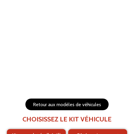
ANNULER
RÉTABLIR
Aide
Menu
Les éléments (textes et logo) sont déplaçables et
redimensionnables
Côtés du véhicule
Arrière du véhicule
Retour aux modèles de véhicules
CHOISISSEZ LE KIT VÉHICULE