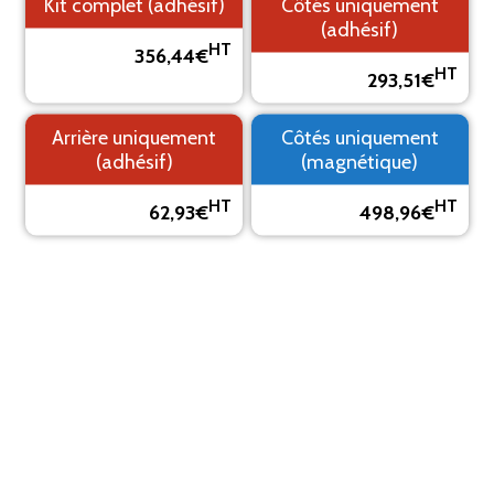
Kit complet (adhésif)
Côtés uniquement
(adhésif)
HT
356,44€
HT
293,51€
1. Fond
2. Logo
3. Texte
4. Aperçu
Arrière uniquement
Côtés uniquement
PRÉVISUALISEZ VOTRE MARQUAGE ADHÉSIF
(adhésif)
(magnétique)
Le visuel est un aperçu, il peut varier du résultat final
HT
HT
62,93€
498,96€