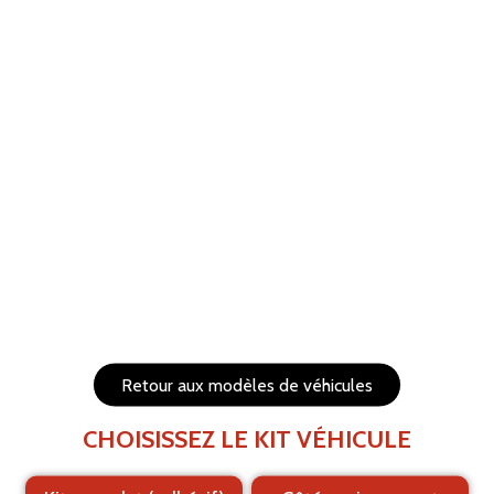
ANNULER
RÉTABLIR
Aide
Menu
Les éléments (textes et logo) sont déplaçables et
redimensionnables
Côtés du véhicule
Arrière du véhicule
Retour aux modèles de véhicules
CHOISISSEZ LE KIT VÉHICULE