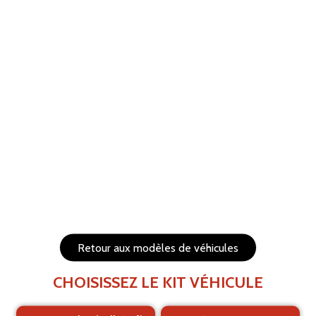
ANNULER
RÉTABLIR
Aide
Menu
Les éléments (textes et logo) sont déplaçables et
redimensionnables
Côtés du véhicule
Arrière du véhicule
Retour aux modèles de véhicules
CHOISISSEZ LE KIT VÉHICULE