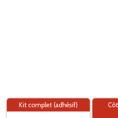
Marquage adhésif pour utilitaire
ANNULER
Fiat Ducato L4H2 (2006-2013)
Les éléments (textes et logo) sont déplaçable
Côtés du véhicule
Arrière du véhicule
Kit complet (adhésif)
Côt