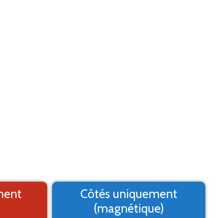
Aide
Menu
2. Logo
3. Texte
4. Aperçu
MARQUAGE ADHÉSIF
st un aperçu, il peut varier du résultat final
ment
Côtés uniquement
(magnétique)