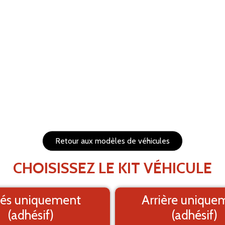
RÉTABLIR
s et redimensionnables
1. Fond
PRÉVISUALISEZ VOTRE 
Le visuel e
Retour aux modèles de véhicules
CHOISISSEZ LE KIT VÉHICULE
és uniquement
Arrière unique
(adhésif)
(adhésif)