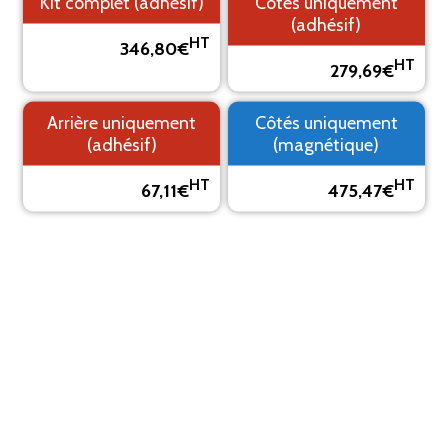
Kit complet (adhésif)
Côtés uniquement
(adhésif)
HT
346,80€
HT
279,69€
1. Fond
2. Logo
3. Texte
4. Aperçu
Arrière uniquement
Côtés uniquement
PRÉVISUALISEZ VOTRE MARQUAGE ADHÉSIF
(adhésif)
(magnétique)
Le visuel est un aperçu, il peut varier du résultat final
HT
HT
67,11€
475,47€