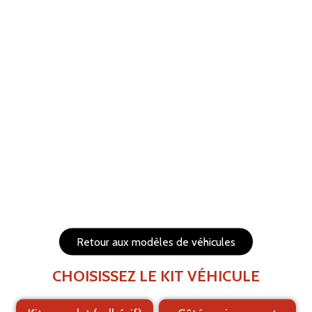
ANNULER
RÉTABLIR
Aide
Menu
Les éléments (textes et logo) sont déplaçables et
redimensionnables
Côtés du véhicule
Arrière du véhicule
Retour aux modèles de véhicules
CHOISISSEZ LE KIT VÉHICULE