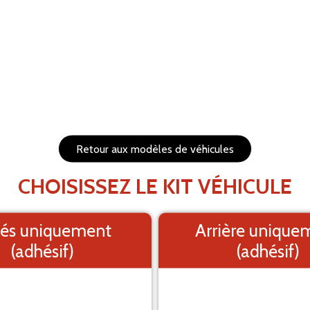
RÉTABLIR
s et redimensionnables
1. Fond
PRÉVISUALISEZ VOTRE 
Retour aux modèles de véhicules
Le visuel e
CHOISISSEZ LE KIT VÉHICULE
és uniquement
Arrière unique
(adhésif)
(adhésif)