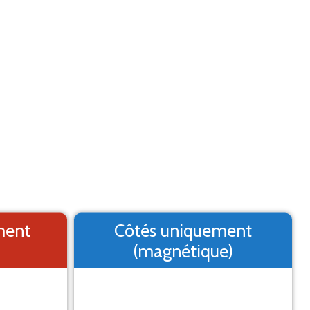
Aide
Menu
2. Logo
3. Texte
4. Aperçu
MARQUAGE ADHÉSIF
st un aperçu, il peut varier du résultat final
ment
Côtés uniquement
(magnétique)