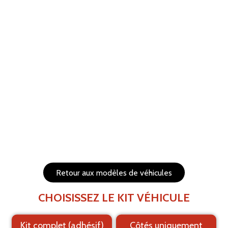
ANNULER
RÉTABLIR
Aide
Menu
Les éléments (textes et logo) sont déplaçables et
redimensionnables
Côtés du véhicule
Arrière du véhicule
Retour aux modèles de véhicules
CHOISISSEZ LE KIT VÉHICULE
Kit complet (adhésif)
Côtés uniquement