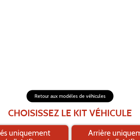
RÉTABLIR
s et redimensionnables
1. Fond
PRÉVISUALISEZ VOTRE 
Le visuel e
Retour aux modèles de véhicules
CHOISISSEZ LE KIT VÉHICULE
és uniquement
Arrière unique