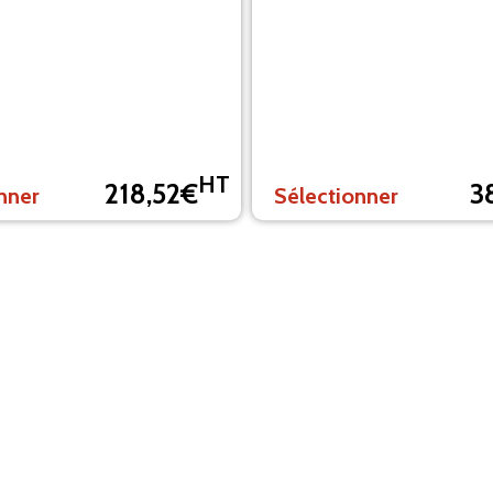
HT
218,52€
3
nner
Sélectionner