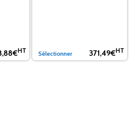
HT
HT
8,88€
371,49€
Sélectionner