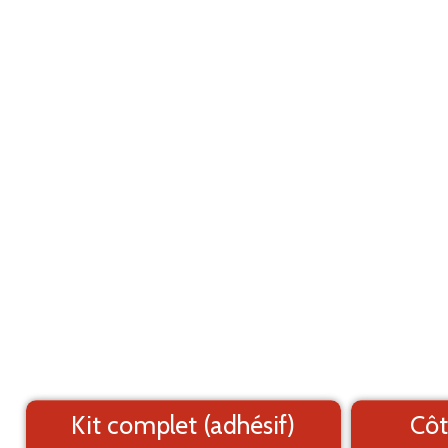
Marquage adhésif pour utilitaire
ANNULER
Ford Transit L2H3 (2006-2012)
Les éléments (textes et logo) sont déplaçable
Côtés du véhicule
Arrière du véhicule
Kit complet (adhésif)
Côt