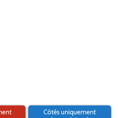
Aide
Menu
2. Logo
3. Texte
4. Aperçu
MARQUAGE ADHÉSIF
st un aperçu, il peut varier du résultat final
ment
Côtés uniquement