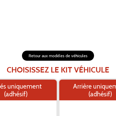
RÉTABLIR
s et redimensionnables
1. Fond
PRÉVISUALISEZ VOTRE 
Retour aux modèles de véhicules
Le visuel e
CHOISISSEZ LE KIT VÉHICULE
és uniquement
Arrière unique
(adhésif)
(adhésif)