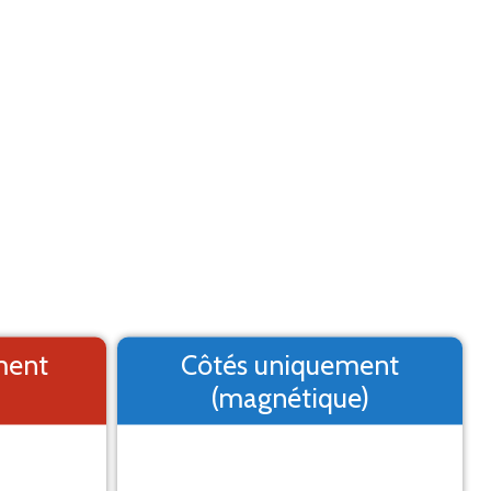
Aide
Menu
2. Logo
3. Texte
4. Aperçu
MARQUAGE ADHÉSIF
st un aperçu, il peut varier du résultat final
ment
Côtés uniquement
(magnétique)