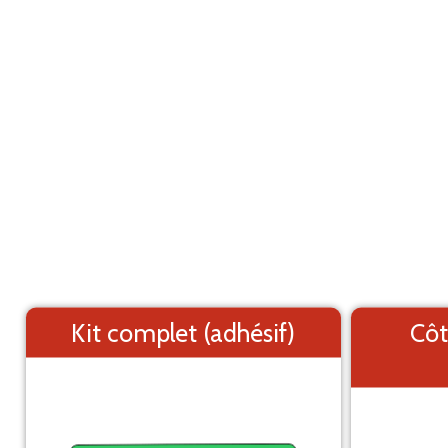
Marquage adhésif pour utilitaire
ANNULER
Ford Transit L2H2 (2000-2005)
Les éléments (textes et logo) sont déplaçable
Côtés du véhicule
Kit complet (adhésif)
Côt
Arrière du véhicule