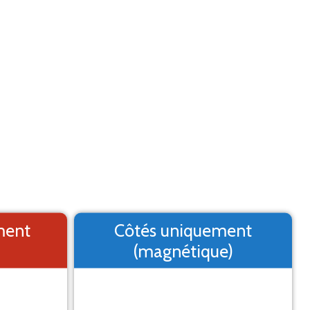
Aide
Menu
2. Logo
3. Texte
4. Aperçu
MARQUAGE ADHÉSIF
st un aperçu, il peut varier du résultat final
ment
Côtés uniquement
(magnétique)