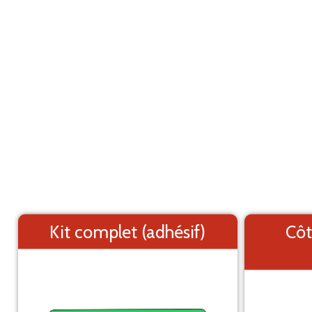
Marquage adhésif pour utilitaire
ANN
Mercedes Benz Sprinter L2H2 (2006-2017)
Les éléments (textes et logo) sont déplaçable
Côtés du véhicule
Kit complet (adhésif)
Côt
Arrière du véhicule