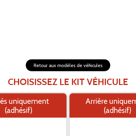
ULER
RÉTABLIR
s et redimensionnables
1. Fond
PRÉVISUALISEZ VOTRE 
Retour aux modèles de véhicules
Le visuel e
CHOISISSEZ LE KIT VÉHICULE
és uniquement
Arrière unique
(adhésif)
(adhésif)