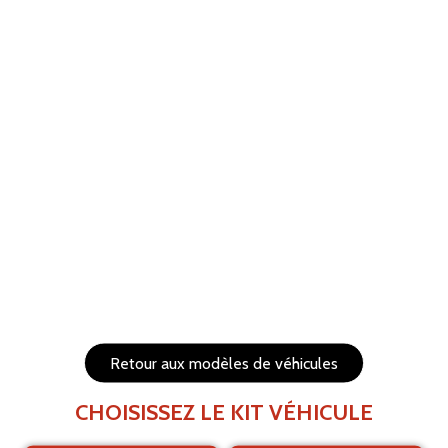
ANNULER
RÉTABLIR
Aide
Menu
Les éléments (textes et logo) sont déplaçables et
redimensionnables
Côtés du véhicule
Arrière du véhicule
Retour aux modèles de véhicules
CHOISISSEZ LE KIT VÉHICULE