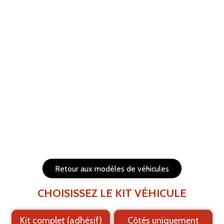
ANNULER
RÉTABLIR
Aide
Menu
Les éléments (textes et logo) sont déplaçables et
redimensionnables
Côtés du véhicule
Arrière du véhicule
Retour aux modèles de véhicules
CHOISISSEZ LE KIT VÉHICULE
Kit complet (adhésif)
Côtés uniquement