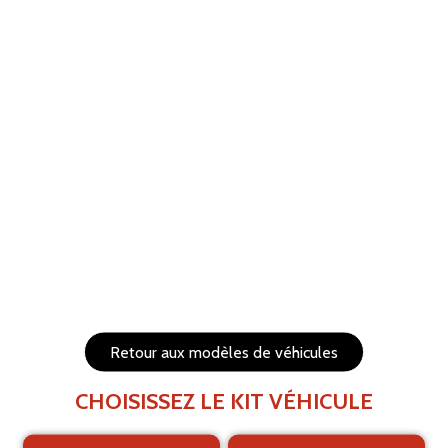
ANNULER
RÉTABLIR
Aide
Menu
Les éléments (textes et logo) sont déplaçables et
redimensionnables
Côtés du véhicule
Arrière du véhicule
Retour aux modèles de véhicules
CHOISISSEZ LE KIT VÉHICULE