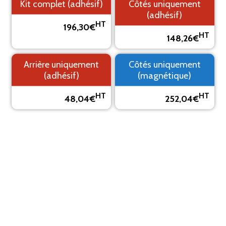
Kit complet (adhésif)
Côtés uniquement
(adhésif)
HT
196,30€
HT
148,26€
1. Fond
2. Logo
3. Texte
4. Aperçu
Arrière uniquement
Côtés uniquement
PRÉVISUALISEZ VOTRE MARQUAGE ADHÉSIF
(adhésif)
(magnétique)
Le visuel est un aperçu, il peut varier du résultat final
HT
HT
48,04€
252,04€