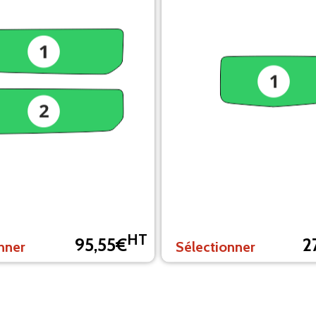
HT
95,55€
2
nner
Sélectionner