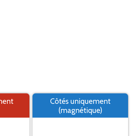
Aide
Menu
2. Logo
3. Texte
4. Aperçu
MARQUAGE ADHÉSIF
st un aperçu, il peut varier du résultat final
ment
Côtés uniquement
(magnétique)