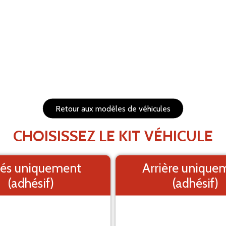
RÉTABLIR
s et redimensionnables
1. Fond
PRÉVISUALISEZ VOTRE 
Retour aux modèles de véhicules
Le visuel e
CHOISISSEZ LE KIT VÉHICULE
és uniquement
Arrière unique
(adhésif)
(adhésif)