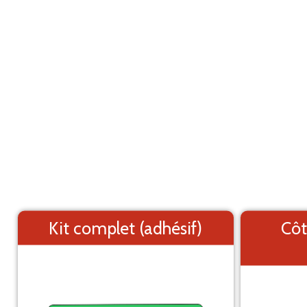
Marquage adhésif pour utilitaire
ANNULER
Fiat Doblo L2H1 (2001-2009)
Les éléments (textes et logo) sont déplaçable
Côtés du véhicule
Kit complet (adhésif)
Côt
Arrière du véhicule