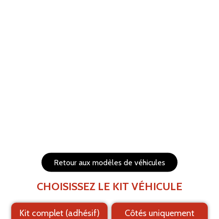
ANNULER
RÉTABLIR
Aide
Menu
Les éléments (textes et logo) sont déplaçables et
redimensionnables
Côtés du véhicule
Arrière du véhicule
Retour aux modèles de véhicules
CHOISISSEZ LE KIT VÉHICULE
Kit complet (adhésif)
Côtés uniquement