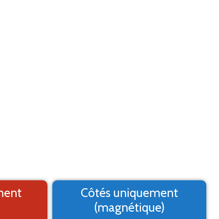
Aide
Menu
2. Logo
3. Texte
4. Aperçu
MARQUAGE ADHÉSIF
st un aperçu, il peut varier du résultat final
ment
Côtés uniquement
(magnétique)