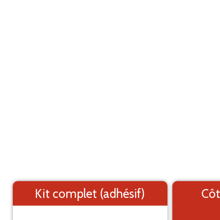
Marquage adhésif pour utilitaire
ANNULER
Mercedes Benz Citan L2H1 (2012-2021)
Les éléments (textes et logo) sont déplaçable
Côtés du véhicule
Arrière du véhicule
Kit complet (adhésif)
Côt