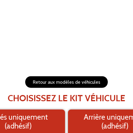
RÉTABLIR
s et redimensionnables
1. Fond
PRÉVISUALISEZ VOTRE 
Le visuel e
Retour aux modèles de véhicules
CHOISISSEZ LE KIT VÉHICULE
és uniquement
Arrière unique
(adhésif)
(adhésif)