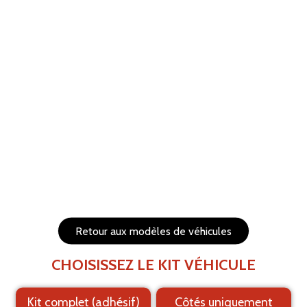
ANNULER
RÉTABLIR
Aide
Menu
Les éléments (textes et logo) sont déplaçables et
redimensionnables
Côtés du véhicule
Arrière du véhicule
Retour aux modèles de véhicules
CHOISISSEZ LE KIT VÉHICULE
Kit complet (adhésif)
Côtés uniquement