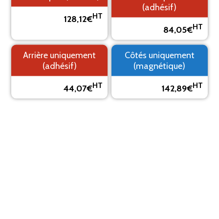
(adhésif)
HT
128,12€
HT
84,05€
1. Fond
2. Logo
3. Texte
4. Aperçu
Arrière uniquement
Côtés uniquement
(adhésif)
(magnétique)
PRÉVISUALISEZ VOTRE MARQUAGE ADHÉSIF
HT
HT
Le visuel est un aperçu, il peut varier du résultat final
44,07€
142,89€