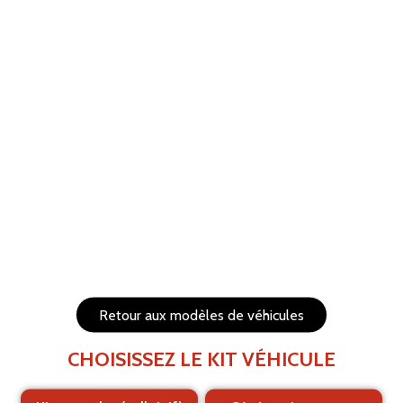
ANNULER
RÉTABLIR
Aide
Menu
Les éléments (textes et logo) sont déplaçables et
redimensionnables
Côtés du véhicule
Arrière du véhicule
Retour aux modèles de véhicules
CHOISISSEZ LE KIT VÉHICULE