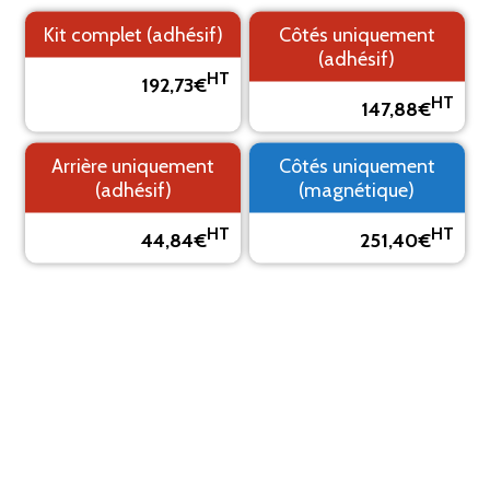
Kit complet (adhésif)
Côtés uniquement
(adhésif)
HT
192,73€
1. Fond
2. Logo
3. Texte
4. Aperçu
HT
147,88€
PRÉVISUALISEZ VOTRE MARQUAGE ADHÉSIF
Arrière uniquement
Côtés uniquement
(adhésif)
(magnétique)
Le visuel est un aperçu, il peut varier du résultat final
HT
HT
44,84€
251,40€