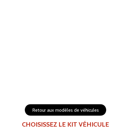
ANNULER
RÉTABLIR
Aide
Menu
Les éléments (textes et logo) sont déplaçables et
redimensionnables
Côtés du véhicule
Arrière du véhicule
Retour aux modèles de véhicules
CHOISISSEZ LE KIT VÉHICULE