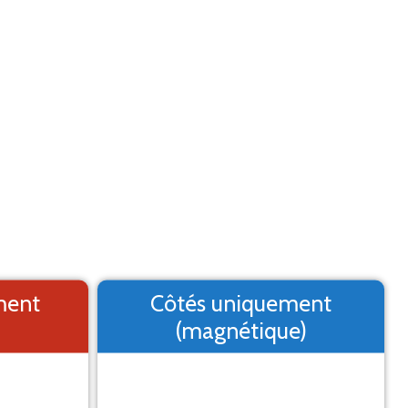
Aide
Menu
2. Logo
3. Texte
4. Aperçu
MARQUAGE ADHÉSIF
st un aperçu, il peut varier du résultat final
ment
Côtés uniquement
(magnétique)