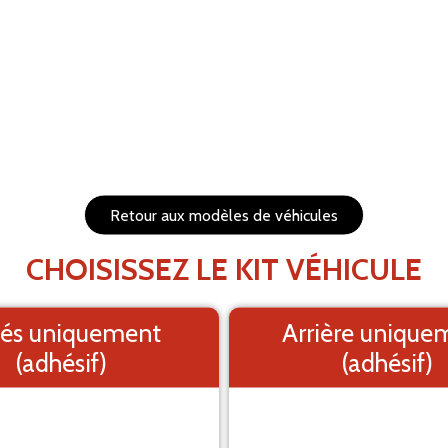
RÉTABLIR
s et redimensionnables
1. Fond
PRÉVISUALISEZ VOTRE 
Retour aux modèles de véhicules
Le visuel e
CHOISISSEZ LE KIT VÉHICULE
és uniquement
Arrière unique
(adhésif)
(adhésif)