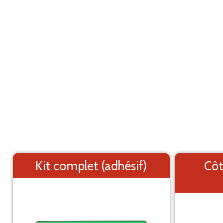
Marquage adhésif pour utilitaire
ANNULER
Opel Movano L1H2 (1999-2009)
Les éléments (textes et logo) sont déplaçable
Côtés du véhicule
Kit complet (adhésif)
Côt
Arrière du véhicule