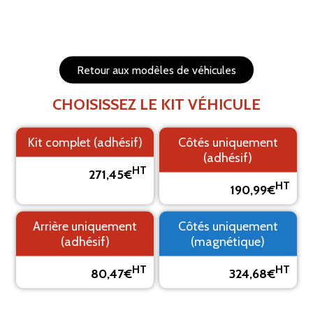
1. Fond
2. Logo
3. Texte
4. Aperçu
Retour aux modèles de véhicules
PRÉVISUALISEZ VOTRE MARQUAGE ADHÉSIF
CHOISISSEZ LE KIT VÉHICULE
Le visuel est un aperçu, il peut varier du résultat final
Kit complet (adhésif)
Côtés uniquement
(adhésif)
HT
271,45€
HT
190,99€
Arrière uniquement
Côtés uniquement
(adhésif)
(magnétique)
HT
HT
80,47€
324,68€