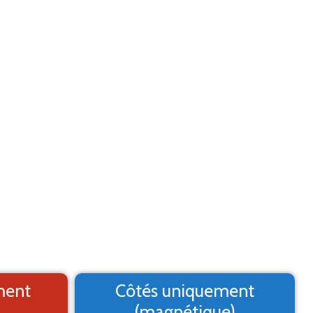
Aide
Menu
2. Logo
3. Texte
4. Aperçu
MARQUAGE ADHÉSIF
st un aperçu, il peut varier du résultat final
ment
Côtés uniquement
(magnétique)