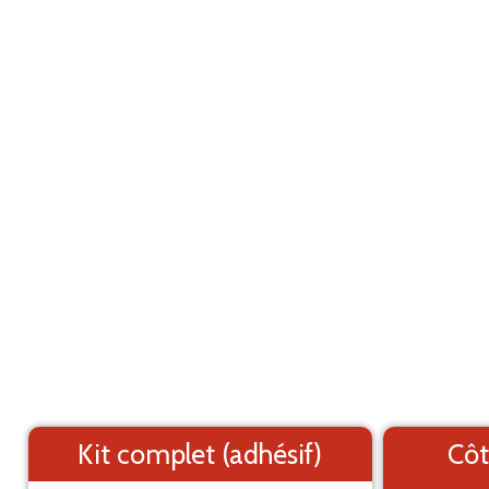
Marquage adhésif pour utilitaire
ANNULER
Fiat Doblo L1H2 (2001-2009)
Les éléments (textes et logo) sont déplaçable
Côtés du véhicule
Arrière du véhicule
Kit complet (adhésif)
Côt