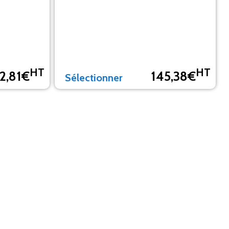
HT
HT
2,81€
145,38€
Sélectionner
HT
+
Total :
128.33€
AJOUTER AU PANIER