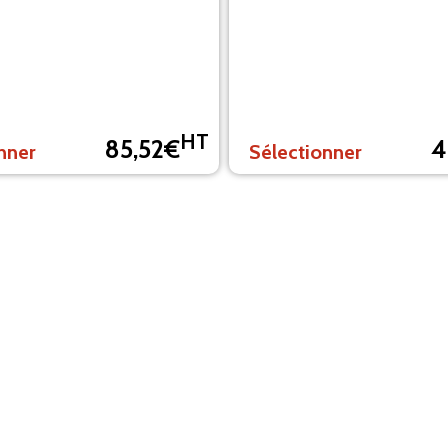
HT
85,52€
4
nner
Sélectionner
Quantité
-