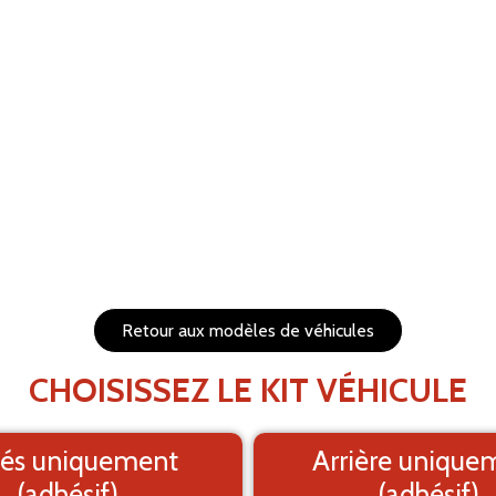
RÉTABLIR
s et redimensionnables
1. Fond
PRÉVISUALISEZ VOTRE 
Le visuel e
Retour aux modèles de véhicules
CHOISISSEZ LE KIT VÉHICULE
és uniquement
Arrière unique
(adhésif)
(adhésif)