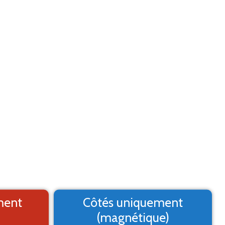
Aide
Menu
2. Logo
3. Texte
4. Aperçu
MARQUAGE ADHÉSIF
st un aperçu, il peut varier du résultat final
ment
Côtés uniquement
(magnétique)