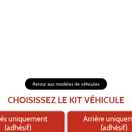
LER
RÉTABLIR
s et redimensionnables
1. Fond
PRÉVISUALISEZ VOTRE 
Le visuel e
Retour aux modèles de véhicules
CHOISISSEZ LE KIT VÉHICULE
és uniquement
Arrière unique
(adhésif)
(adhésif)