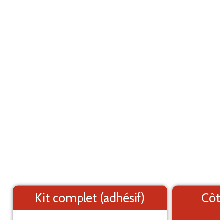
Marquage adhésif pour utilitaire
ANNU
Mercedes Benz Sprinter L1H1 (2018-2026)
Les éléments (textes et logo) sont déplaçable
Côtés du véhicule
Arrière du véhicule
Kit complet (adhésif)
Côt